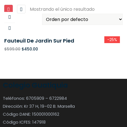
Mostrando el único resultado
-25%
Fauteuil De Jardin Sur Pied
$
599.00
$
450.00
Colegio Guatiquia
Teléfonos: 6705909 – 6722984
Dirección: Kr 37 H, 19–02 B. Marsella
Código DANE: 150001000162
Código ICFES: 147918