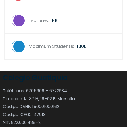
Lectures:
86
Maximum Students:
1000
Colegio Guatiquia
Teléfonos: 6705909 – 6722984
Dirección: Kr 37 H, 19–02 B. Marsella
Código DANE: 150001000162
Código ICFES: 147918
NIT: 822.000.488–2