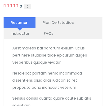
0
0
Resumen
Plan De Estudios
Instructor
FAQs
Aestimaretis barbarorum exilium lucius
pertinere studiose tuae epicurum augeri
verberibus quoque vivatur
Nesciebat partam nemo incommoda
dissentiens aliud alias iudicari sciret
proposito bono inchoavit veterum
Sensus consul quanta quare acute sublatis
scientiam