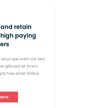
6
 and retain
 high paying
ers
 lacus quis enim var sed
pis gilla sed sit lorem
ply free amet finibus
More