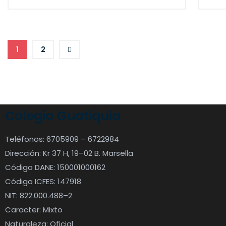
1
2
Colegio Guatiquia
Teléfonos: 6705909 – 6722984
Dirección: Kr 37 H, 19–02 B. Marsella
Código DANE: 150001000162
Código ICFES: 147918
NIT: 822.000.488–2
Caracter: Mixto
Naturaleza: Oficial