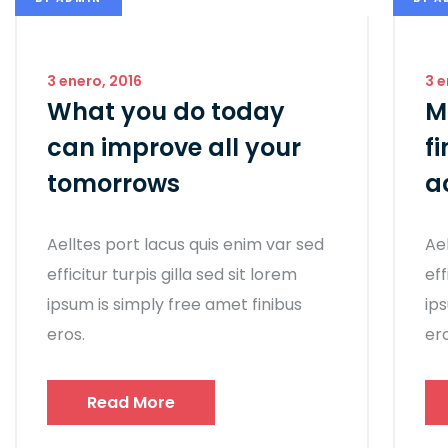
3 enero, 2016
3 e
What you do today
M
can improve all your
f
tomorrows
a
Aelltes port lacus quis enim var sed
Ae
efficitur turpis gilla sed sit lorem
eff
ipsum is simply free amet finibus
ip
eros.
ero
Read More