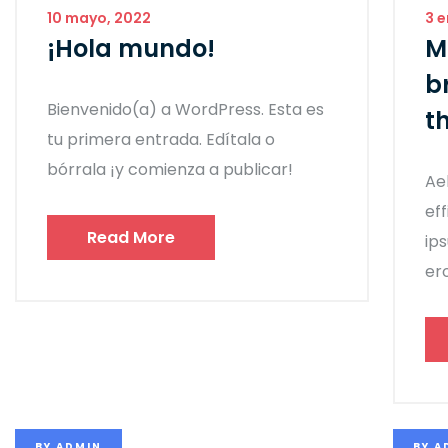
10 mayo, 2022
3 e
¡Hola mundo!
M
b
Bienvenido(a) a WordPress. Esta es
th
tu primera entrada. Edítala o
bórrala ¡y comienza a publicar!
Ae
eff
Read More
ip
ero
BY
ADMIN
BY
A