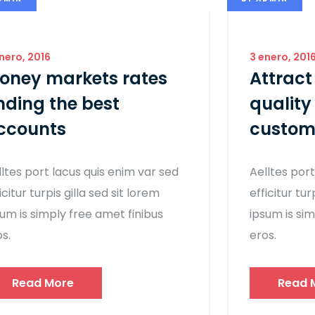
nero, 2016
3 enero, 201
oney markets rates
Attract
inding the best
quality
ccounts
custom
lltes port lacus quis enim var sed
Aelltes port
icitur turpis gilla sed sit lorem
efficitur tur
sum is simply free amet finibus
ipsum is sim
s.
eros.
Read More
Read 