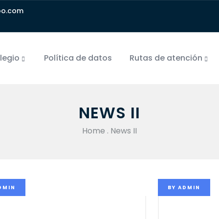
oo.com
olegio
Política de datos
Rutas de atención
NEWS II
Home
.
News II
DMIN
BY
ADMIN