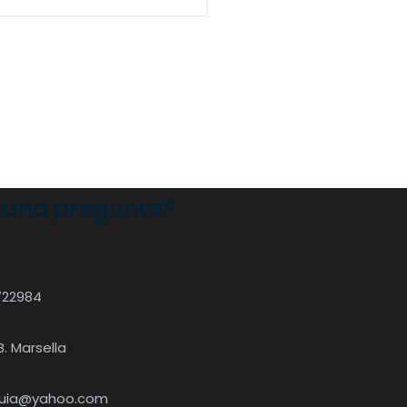
guna pregunta?
722984
B. Marsella
quia@yahoo.com