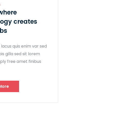
6
where
ogy creates
obs
 lacus quis enim var sed
pis gilla sed sit lorem
ply free amet finibus
More