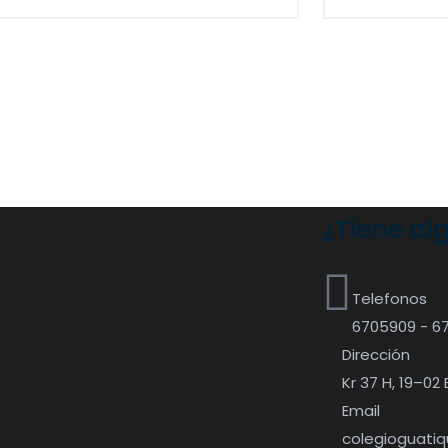
¿Tiene al
Telefonos
6705909 - 6
Dirección
Kr 37 H, 19–02 
Email
colegioguati