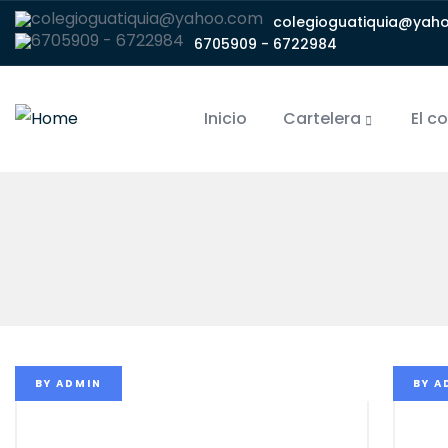
colegioguatiquia@yah
6705909 - 6722984
Inicio
Cartelera
El c
BY
ADMIN
BY
A