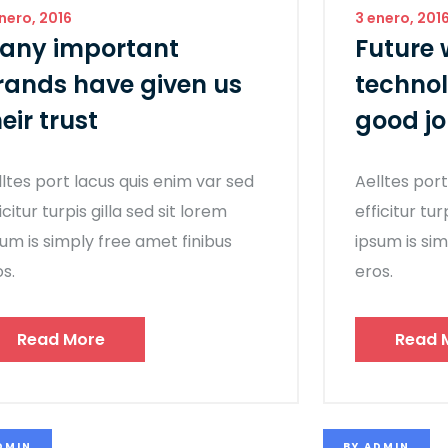
nero, 2016
3 enero, 201
any important
Future 
rands have given us
technol
eir trust
good j
lltes port lacus quis enim var sed
Aelltes port
icitur turpis gilla sed sit lorem
efficitur tur
sum is simply free amet finibus
ipsum is sim
s.
eros.
Read More
Read 
DMIN
BY
ADMIN