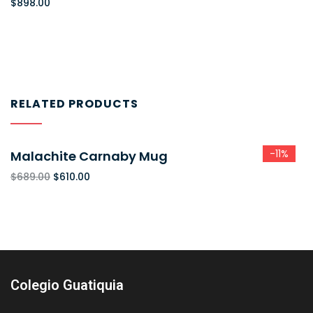
$
898.00
RELATED PRODUCTS
-11%
Malachite Carnaby Mug
$
689.00
$
610.00
Colegio Guatiquia