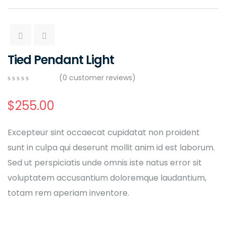
Tied Pendant Light
(
0
customer reviews)
0
5
0
out
$
255.00
of
based
on
Excepteur sint occaecat cupidatat non proident
customer
ratings
sunt in culpa qui deserunt mollit anim id est laborum.
Sed ut perspiciatis unde omnis iste natus error sit
voluptatem accusantium doloremque laudantium,
totam rem aperiam inventore.